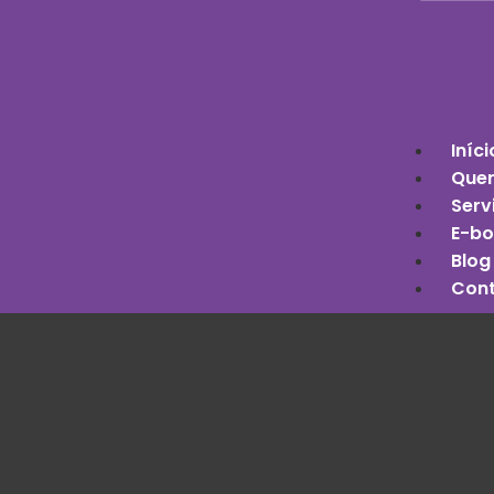
Iníci
Que
Serv
E-bo
Blog
Con