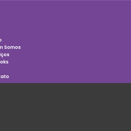
o
m Somos
iços
oks
tato