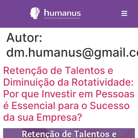
Autor:
dm.humanus@gmail.
Retenção de Talentos e
Diminuição da Rotatividade:
Por que Investir em Pessoas
é Essencial para o Sucesso
da sua Empresa?